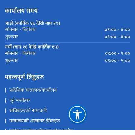
कार्यालय समय
जाडो (कार्तिक १६ देखि माघ १५)
०९:०० - ४:००
सोमबार - बिहीवार
०९:०० - ४:००
शुक्रवार
गर्मी (माघ १६ देखि कार्तिक १५)
०९:०० - ५:००
सोमबार - बिहीवार
०९:०० - ५:००
शुक्रवार
महत्त्वपूर्ण लिङ्कहरू
प्रादेशिक मन्त्रालय/कार्यालय
पूर्व मन्त्रीहरु
सचिवहरुको नामावली
मन्त्रालयको शाखागत ईमेलहरु
राष्ट्रिय प्राकृतिक स्रोत तथा वित्त आयोग