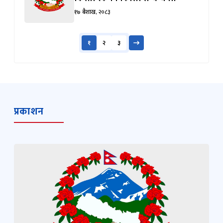
१७ बैशाख, २०८३
१
२
३
प्रकाशन