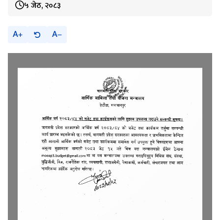
५ जेठ, २०८३
A
A