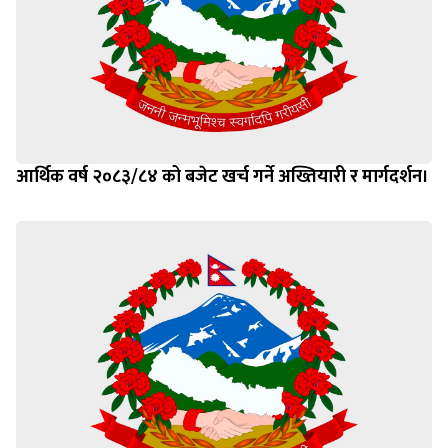
आर्थिक वर्ष २०८३/८४ को बजेट खर्च गर्ने अख्तियारी र मार्गदर्शन।