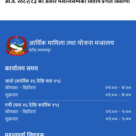
आ.व. २०८२/८३ को असार मसान्तसम्मको वित्तीय प्रगति विवरण।
आर्थिक मामिला तथा योजना मन्त्रालय
हेटौडा, मकवानपुर
कार्यालय समय
जाडो (कार्तिक १६ देखि माघ १५)
०९:०० - ४:००
सोमबार - बिहीवार
०९:०० - ४:००
शुक्रवार
गर्मी (माघ १६ देखि कार्तिक १५)
०९:०० - ५:००
सोमबार - बिहीवार
०९:०० - ५:००
शुक्रवार
महत्त्वपूर्ण लिङ्कहरू