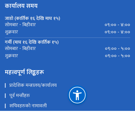
कार्यालय समय
जाडो (कार्तिक १६ देखि माघ १५)
०९:०० - ४:००
सोमबार - बिहीवार
०९:०० - ४:००
शुक्रवार
गर्मी (माघ १६ देखि कार्तिक १५)
०९:०० - ५:००
सोमबार - बिहीवार
०९:०० - ५:००
शुक्रवार
महत्त्वपूर्ण लिङ्कहरू
प्रादेशिक मन्त्रालय/कार्यालय
पूर्व मन्त्रीहरु
सचिवहरुको नामावली
मन्त्रालयको शाखागत ईमेलहरु
राष्ट्रिय प्राकृतिक स्रोत तथा वित्त आयोग