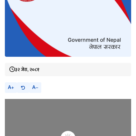
३२ जेठ, २०८१
A
A